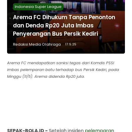
Indonesia Super League
Arema FC Dihukum Tanpa Penonton
dan Denda Rp20 Juta Imbas
Penyerangan Bus Persik Kediri
Redaksi Media Olahraga
17.5.25
Arema FC mendapatkan sanksi tegas dari Komdis PSSI
imbas pelemparan batu terhadap bus Persik Kediri, pada
Minggu (11/5). Arema didenda Rp20 juta.
Arema FC Dihukum
Tanpa Penonton dan
Denda Rp20 Juta Imbas
Penyerangan Bus Persik
Kediri
Berita Sepak Bola Terkini
Musim 2025-2026 - Sepak-
Bola.id
Bagikan ke media lain
SEPAK-BOLA.ID -
Setelah insiden
pelemparan