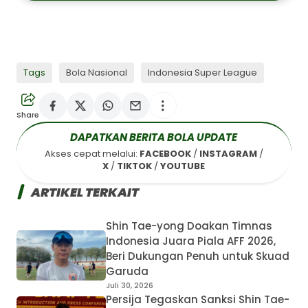
Arema FC Dihukum
Tags
Bola Nasional
Indonesia Super League
Tanpa Penonton dan
Denda Rp20 Juta Imbas
Penyerangan Bus Persik
Kediri
Share
Berita Sepak Bola Terkini
DAPATKAN BERITA BOLA UPDATE
Musim 2025-2026 - Sepak-
Bola.id
Akses cepat melalui:
FACEBOOK
/
INSTAGRAM
/
X
/
TIKTOK
/
YOUTUBE
Bagikan ke media lain
ARTIKEL TERKAIT
Shin Tae-yong Doakan Timnas
Indonesia Juara Piala AFF 2026,
Beri Dukungan Penuh untuk Skuad
Garuda
Juli 30, 2026
Persija Tegaskan Sanksi Shin Tae-