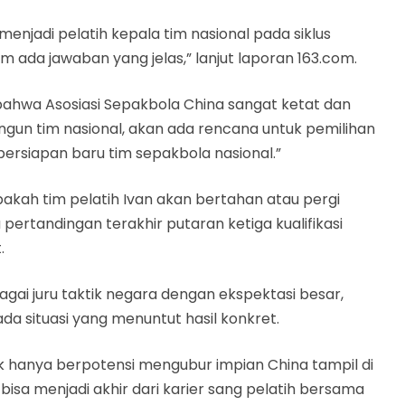
enjadi pelatih kepala tim nasional pada siklus
um ada jawaban yang jelas,” lanjut laporan 163.com.
 bahwa Asosiasi Sepakbola China sangat ketat dan
un tim nasional, akan ada rencana untuk pemilihan
 persiapan baru tim sepakbola nasional.”
pakah tim pelatih Ivan akan bertahan atau pergi
ertandingan terakhir putaran ketiga kualifikasi
.
ai juru taktik negara dengan ekspektasi besar,
ada situasi yang menuntut hasil konkret.
ak hanya berpotensi mengubur impian China tampil di
a bisa menjadi akhir dari karier sang pelatih bersama