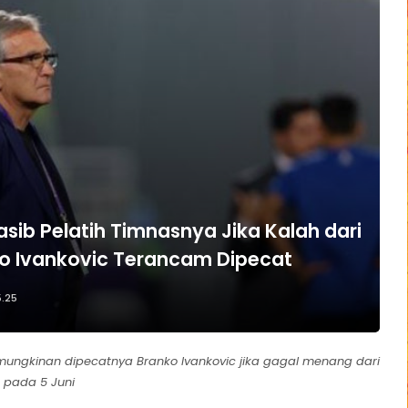
sib Pelatih Timnasnya Jika Kalah dari
nko Ivankovic Terancam Dipecat
5.25
ungkinan dipecatnya Branko Ivankovic jika gagal menang dari
, pada 5 Juni