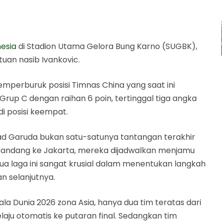
esia
di Stadion Utama Gelora Bung Karno (SUGBK),
tuan nasib Ivankovic.
perburuk posisi Timnas China yang saat ini
Grup C dengan raihan 6 poin, tertinggal tiga angka
di posisi keempat.
a Ungkap Nasib Pelatih
Jika Kalah dari Indonesia 5 Juni,
ankovic Terancam Dipecat
d Garuda bukan satu-satunya tantangan terakhir
 Bola Terkini Musim 2025-2026 - Sepak-
 tandang ke Jakarta, mereka dijadwalkan menjamu
Dua laga ini sangat krusial dalam menentukan langkah
agikan ke media lain
n selanjutnya.
Piala Dunia 2026 zona Asia, hanya dua tim teratas dari
aju otomatis ke putaran final. Sedangkan tim