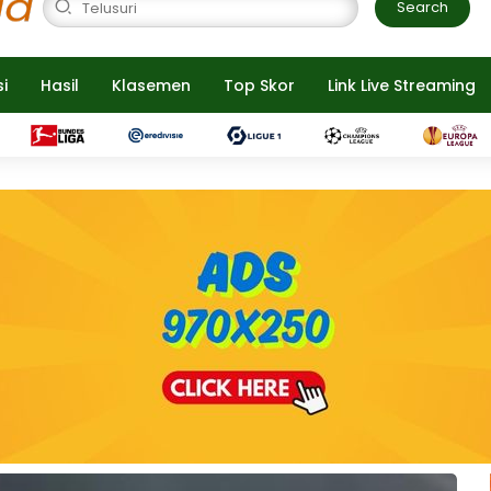
Search
si
Hasil
Klasemen
Top Skor
Link Live Streaming