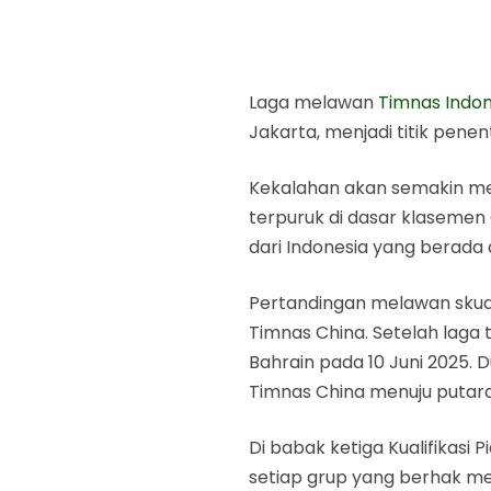
Laga melawan
Timnas Indon
Jakarta, menjadi titik penen
Kekalahan akan semakin mem
terpuruk di dasar klasemen 
dari Indonesia yang berada 
Media Chin
Timnasnya 
Branko Iv
Pertandingan melawan skua
Berita Sepak
Bola.id
Timnas China. Setelah laga
Bahrain pada 10 Juni 2025. 
B
Timnas China menuju putara
Di babak ketiga Kualifikasi 
setiap grup yang berhak mel