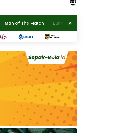
Man of The Match
Bursa Transfer
Profil Pemain