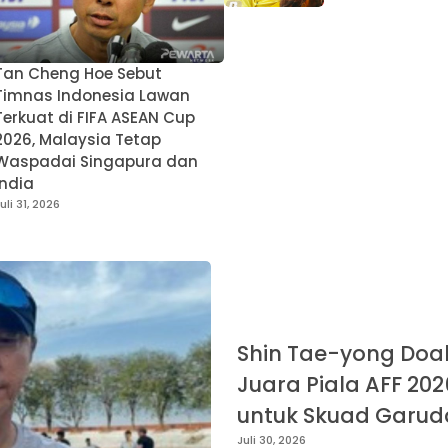
Tan Cheng Hoe Sebut
Timnas Indonesia Lawan
Terkuat di FIFA ASEAN Cup
2026, Malaysia Tetap
Waspadai Singapura dan
India
uli 31, 2026
Shin Tae-yong Doa
Juara Piala AFF 20
untuk Skuad Garud
Juli 30, 2026