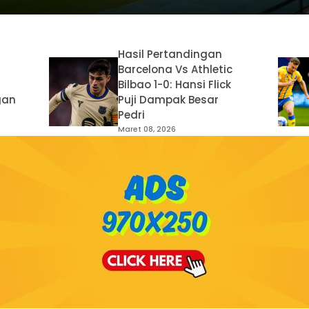
Hasil Pertandingan
Barcelona Vs Athletic
Bilbao 1-0: Hansi Flick
gan
Puji Dampak Besar
Pedri
Maret 08, 2026