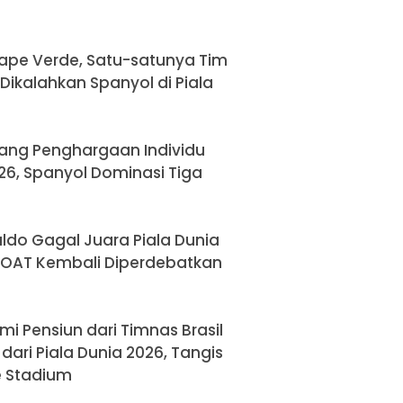
Cape Verde, Satu-satunya Tim
Dikalahkan Spanyol di Piala
ang Penghargaan Individu
026, Spanyol Dominasi Tiga
aldo Gagal Juara Piala Dunia
GOAT Kembali Diperdebatkan
i Pensiun dari Timnas Brasil
 dari Piala Dunia 2026, Tangis
fe Stadium