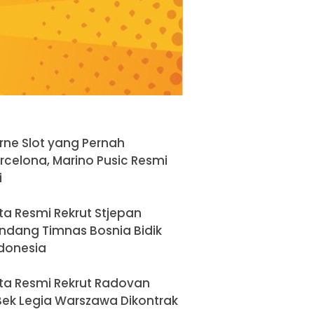
Arne Slot yang Pernah
celona, Marino Pusic Resmi
i
rta Resmi Rekrut Stjepan
ndang Timnas Bosnia Bidik
ndonesia
rta Resmi Rekrut Radovan
Bek Legia Warszawa Dikontrak