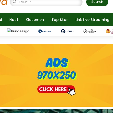
Search
si
Hasil
Klasemen
Top Skor
Link Live Streaming