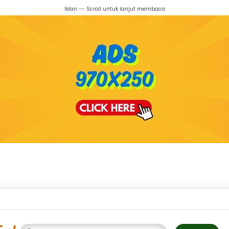
Iklan -- Scroll untuk lanjut membaca