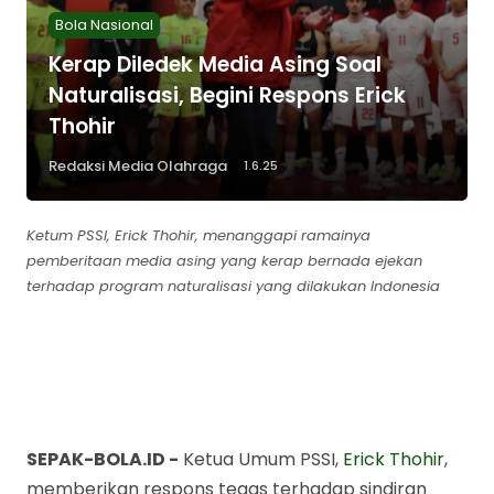
Bola Nasional
Kerap Diledek Media Asing Soal
Naturalisasi, Begini Respons Erick
Thohir
Redaksi Media Olahraga
1.6.25
Ketum PSSI, Erick Thohir, menanggapi ramainya
pemberitaan media asing yang kerap bernada ejekan
terhadap program naturalisasi yang dilakukan Indonesia
Kerap Diledek Media
Asing Soal Naturalisasi,
Begini Respons Erick
Thohir
Berita Sepak Bola Terkini
Musim 2025-2026 - Sepak-
Bola.id
SEPAK-BOLA.ID -
Ketua Umum PSSI,
Erick Thohir
,
Bagikan ke media lain
memberikan respons tegas terhadap sindiran