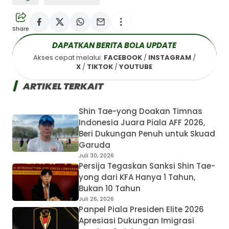
Asing Soal Naturalisasi,
Begini Respons Erick
Thohir
Share
Berita Sepak Bola Terkini
Musim 2025-2026 - Sepak-
DAPATKAN BERITA BOLA UPDATE
Bola.id
Akses cepat melalui:
FACEBOOK
/
INSTAGRAM
/
Bagikan ke media lain
X
/
TIKTOK
/
YOUTUBE
ARTIKEL TERKAIT
Shin Tae-yong Doakan Timnas
Indonesia Juara Piala AFF 2026,
Beri Dukungan Penuh untuk Skuad
Garuda
Juli 30, 2026
Persija Tegaskan Sanksi Shin Tae-
yong dari KFA Hanya 1 Tahun,
Bukan 10 Tahun
Juli 26, 2026
Panpel Piala Presiden Elite 2026
Apresiasi Dukungan Imigrasi