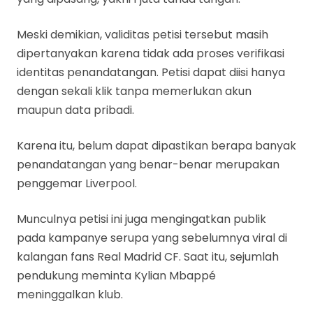
Meski demikian, validitas petisi tersebut masih
dipertanyakan karena tidak ada proses verifikasi
identitas penandatangan. Petisi dapat diisi hanya
dengan sekali klik tanpa memerlukan akun
maupun data pribadi.
Karena itu, belum dapat dipastikan berapa banyak
penandatangan yang benar-benar merupakan
penggemar Liverpool.
Munculnya petisi ini juga mengingatkan publik
pada kampanye serupa yang sebelumnya viral di
kalangan fans Real Madrid CF. Saat itu, sejumlah
pendukung meminta Kylian Mbappé
meninggalkan klub.