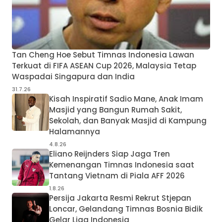
Tan Cheng Hoe Sebut Timnas Indonesia Lawan
Terkuat di FIFA ASEAN Cup 2026, Malaysia Tetap
Waspadai Singapura dan India
31.7.26
Kisah Inspiratif Sadio Mane, Anak Imam
Masjid yang Bangun Rumah Sakit,
Sekolah, dan Banyak Masjid di Kampung
Halamannya
4.8.26
Eliano Reijnders Siap Jaga Tren
Kemenangan Timnas Indonesia saat
Tantang Vietnam di Piala AFF 2026
1.8.26
Persija Jakarta Resmi Rekrut Stjepan
Loncar, Gelandang Timnas Bosnia Bidik
Gelar Liga Indonesia