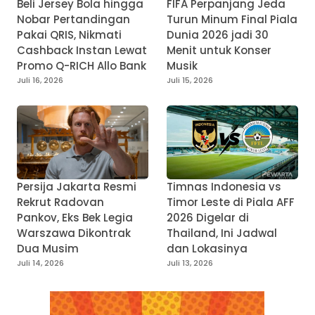
Beli Jersey Bola hingga
FIFA Perpanjang Jeda
Nobar Pertandingan
Turun Minum Final Piala
Pakai QRIS, Nikmati
Dunia 2026 jadi 30
Cashback Instan Lewat
Menit untuk Konser
Promo Q-RICH Allo Bank
Musik
Juli 16, 2026
Juli 15, 2026
Persija Jakarta Resmi
Timnas Indonesia vs
Rekrut Radovan
Timor Leste di Piala AFF
Pankov, Eks Bek Legia
2026 Digelar di
Warszawa Dikontrak
Thailand, Ini Jadwal
Dua Musim
dan Lokasinya
Juli 14, 2026
Juli 13, 2026