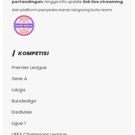
pertandingan
, hingga info update
link live streaming
dari platform penyedia siaran langsung bola resmi.
KOMPETISI
Premier League
Serie A
LaLiga
Bundesliga
Eredivisie
Ligue 1
UEFA Champions League