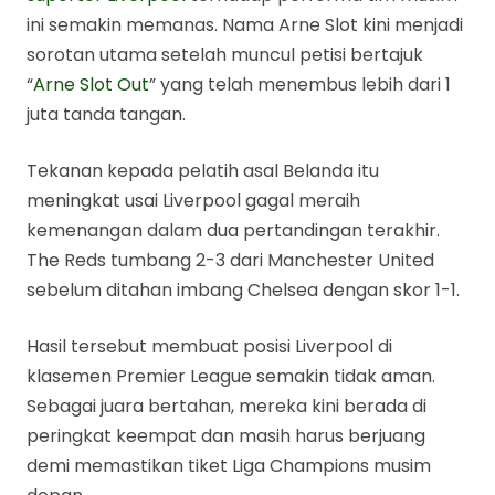
ini semakin memanas. Nama Arne Slot kini menjadi
sorotan utama setelah muncul petisi bertajuk
“
Arne Slot Out
” yang telah menembus lebih dari 1
juta tanda tangan.
Tekanan kepada pelatih asal Belanda itu
meningkat usai Liverpool gagal meraih
kemenangan dalam dua pertandingan terakhir.
The Reds tumbang 2-3 dari Manchester United
sebelum ditahan imbang Chelsea dengan skor 1-1.
Hasil tersebut membuat posisi Liverpool di
klasemen Premier League semakin tidak aman.
Sebagai juara bertahan, mereka kini berada di
peringkat keempat dan masih harus berjuang
demi memastikan tiket Liga Champions musim