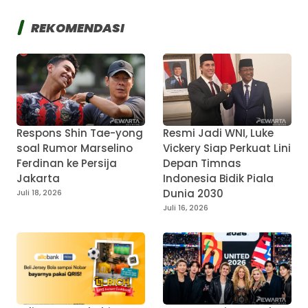
REKOMENDASI
Respons Shin Tae-yong
Resmi Jadi WNI, Luke
soal Rumor Marselino
Vickery Siap Perkuat Lini
Ferdinan ke Persija
Depan Timnas
Jakarta
Indonesia Bidik Piala
Dunia 2030
Juli 18, 2026
Juli 16, 2026