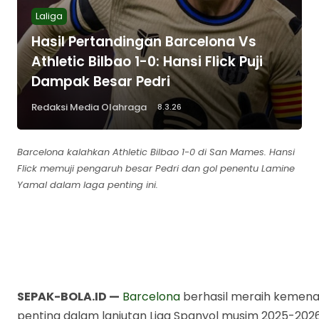
Laliga
Hasil Pertandingan Barcelona Vs
Athletic Bilbao 1-0: Hansi Flick Puji
Dampak Besar Pedri
Redaksi Media Olahraga
8.3.26
Barcelona kalahkan Athletic Bilbao 1-0 di San Mames. Hansi
Flick memuji pengaruh besar Pedri dan gol penentu Lamine
Yamal dalam laga penting ini.
Hasil Pertandingan
Barcelona Vs Athletic
Bilbao 1-0: Hansi Flick Puji
Dampak Besar Pedri
Berita Sepak Bola Terkini
Musim 2025-2026 - Sepak-
Bola.id
SEPAK-BOLA.ID —
Barcelona
berhasil meraih kemen
Bagikan ke media lain
penting dalam lanjutan Liga Spanyol musim 2025-2026