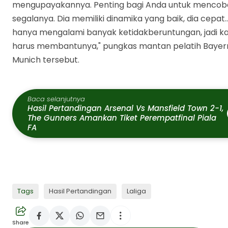
mengupayakannya. Penting bagi Anda untuk mencob
segalanya. Dia memiliki dinamika yang baik, dia cepat..
hanya mengalami banyak ketidakberuntungan, jadi k
harus membantunya," pungkas mantan pelatih Bayer
Munich tersebut.
Baca selanjutnya
Hasil Pertandingan Arsenal Vs Mansfield Town 2-1,
The Gunners Amankan Tiket Perempatfinal Piala
FA
Hasil Pertandingan
Tags
Hasil Pertandingan
Laliga
Barcelona Vs Athletic
Bilbao 1-0: Hansi Flick Puji
Dampak Besar Pedri
Share
Berita Sepak Bola Terkini