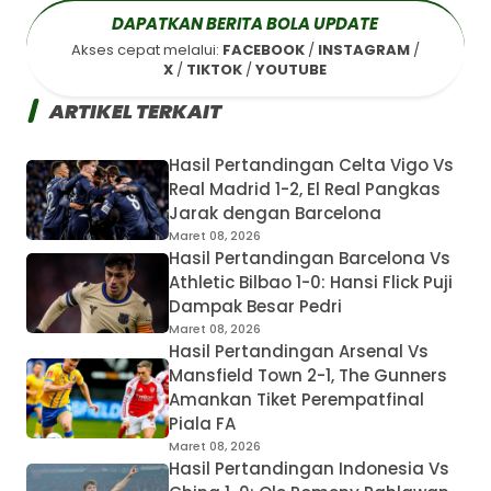
Musim 2025-2026 - Sepak-
DAPATKAN BERITA BOLA UPDATE
Bola.id
Akses cepat melalui:
FACEBOOK
/
INSTAGRAM
/
Bagikan ke media lain
X
/
TIKTOK
/
YOUTUBE
ARTIKEL TERKAIT
Hasil Pertandingan Celta Vigo Vs
Real Madrid 1-2, El Real Pangkas
Jarak dengan Barcelona
Maret 08, 2026
Hasil Pertandingan Barcelona Vs
Athletic Bilbao 1-0: Hansi Flick Puji
Dampak Besar Pedri
Maret 08, 2026
Hasil Pertandingan Arsenal Vs
Mansfield Town 2-1, The Gunners
Amankan Tiket Perempatfinal
Piala FA
Maret 08, 2026
Hasil Pertandingan Indonesia Vs