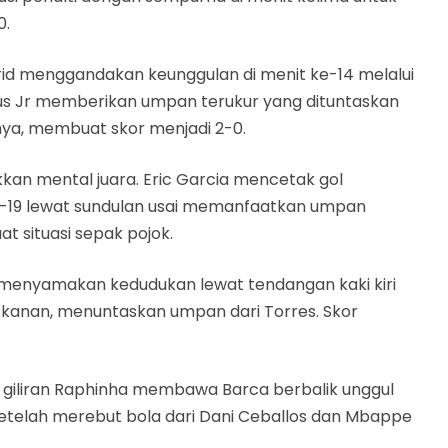
0.
agikan ke media lain
id menggandakan keunggulan di menit ke-14 melalui
cius Jr memberikan umpan terukur yang dituntaskan
ya, membuat skor menjadi 2-0.
an mental juara. Eric Garcia mencetak gol
e-19 lewat sundulan usai memanfaatkan umpan
at situasi sepak pojok.
 menyamakan kedudukan lewat tendangan kaki kiri
si kanan, menuntaskan umpan dari Torres. Skor
 giliran Raphinha membawa Barca berbalik unggul
 setelah merebut bola dari Dani Ceballos dan Mbappe