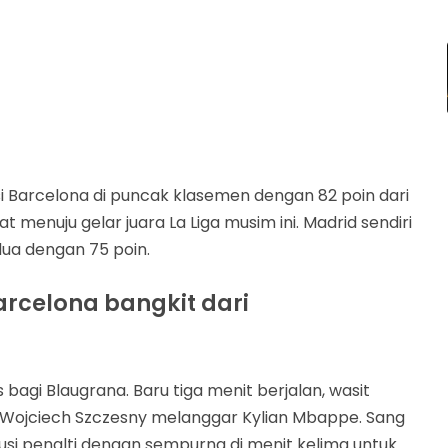
i Barcelona di puncak klasemen dengan 82 poin dari
at menuju gelar juara La Liga musim ini. Madrid sendiri
dua dengan 75 poin.
rcelona bangkit dari
 bagi Blaugrana. Baru tiga menit berjalan, wasit
andingan Barcelona Vs Real
ah Wojciech Szczesny melanggar Kylian Mbappe. Sang
 Hujan Gol di El Clasico!
 Bola Terkini Musim 2025-2026 - Sepak-
si penalti dengan sempurna di menit kelima untuk