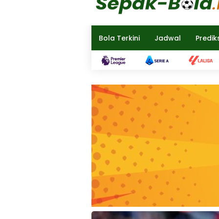
Bola Terkini
Jadwal
Predik