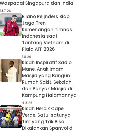
Waspadai Singapura dan India
31.7.26
Eliano Reijnders Siap
Jaga Tren
Kemenangan Timnas
Indonesia saat
Tantang Vietnam di
Piala AFF 2026
1.8.26
Kisah Inspiratif Sadio
Mane, Anak Imam
Masjid yang Bangun
Rumah Sakit, Sekolah,
dan Banyak Masjid di
Kampung Halamannya
4.8.26
Kisah Heroik Cape
Verde, Satu-satunya
Tim yang Tak Bisa
Dikalahkan Spanyol di