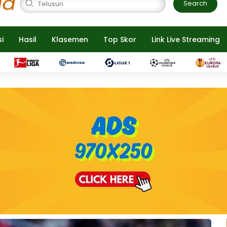
Search
si
Hasil
Klasemen
Top Skor
Link Live Streaming