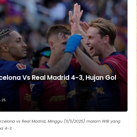
celona Vs Real Madrid 4-3, Hujan Gol
5.25
arcelona vs Real Madrid, Minggu (11/5/2025) malam WIB yang
a 4-3.